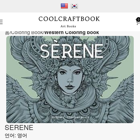
0
홈
Coloring Book
Western Coloring book
SERENE
언어: 영어