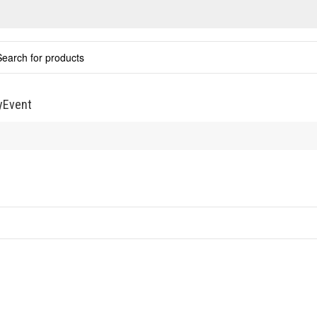
y
Event