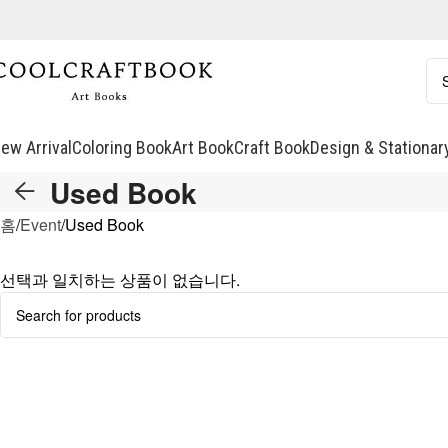
ew Arrival
Coloring Book
Art Book
Craft Book
Design & Stationar
Used Book
홈
Event
Used Book
선택과 일치하는 상품이 없습니다.