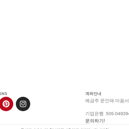
SNS
계좌안내
예금주 문인애 마음
기업은행 505-049394
문의하기!