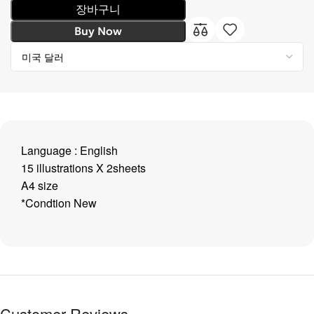
장바구니
Buy Now
Language : English
15 illustrations X 2sheets
A4 size
*Condtion New
Customer Reviews