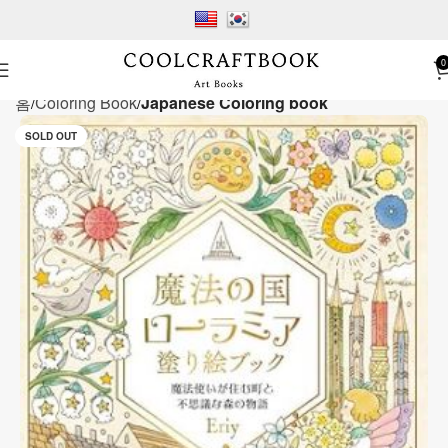
0
홈
Coloring Book
Japanese Coloring book
SOLD OUT