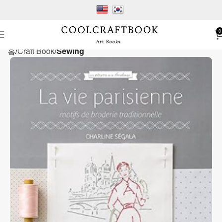
0
홈
Craft Book
Sewing