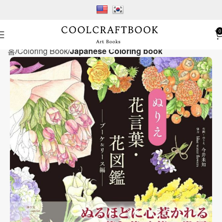
0
홈
Coloring Book
Japanese Coloring book