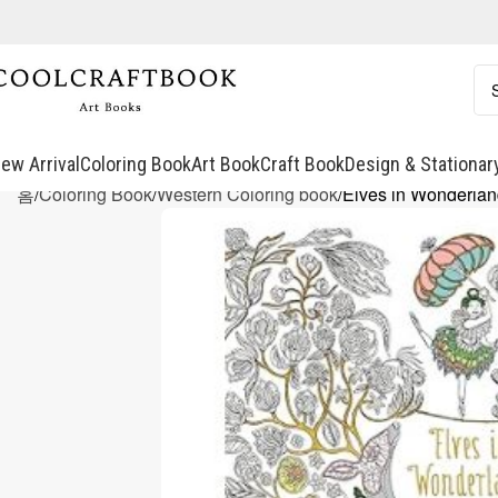
ew Arrival
Coloring Book
Art Book
Craft Book
Design & Stationar
홈
Coloring Book
Western Coloring book
Elves in Wonderlan