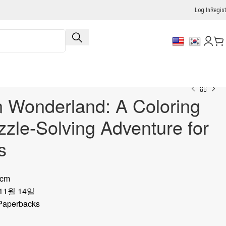
Log In
Regist
n Wonderland: A Coloring
zle-Solving Adventure for
s
5cm
11월 14일
Paperbacks