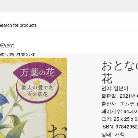
y
Event
塗り絵 万葉の花
おとな
花
언어: 일본어
출판일 : 2021년
출판사 : エム
페이지수: 64페
크기: 25 x 25 x 0
ISBN:
‎
97842952
상태 : 새책