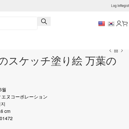
Log In
Regist
のスケッチ塗り絵 万葉の
 6월
ディエヌコーポレーション
이지
.6 cm
01472