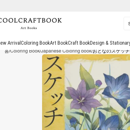
ew Arrival
Coloring Book
Art Book
Craft Book
Design & Stationar
홈
Coloring Book
Japanese Coloring book
おとなのスケッチ