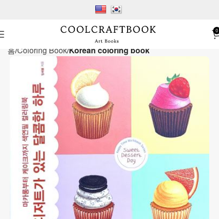
0
홈
Coloring Book
Korean coloring book