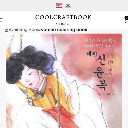
0
홈
Coloring Book
Korean coloring book