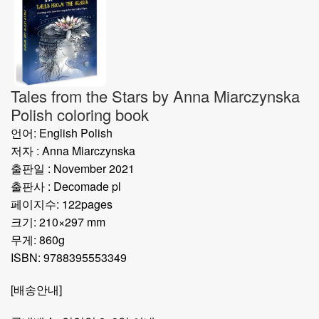
Tales from the Stars by Anna Miarczynska
Polish coloring book
언어: English Polish
저자 : Anna Miarczynska
출판일 : November 2021
출판사 : Decomade pl
페이지수: 122pages
크기: 210×297 mm
무게: 860g
ISBN: 9788395553349
[배송안내]