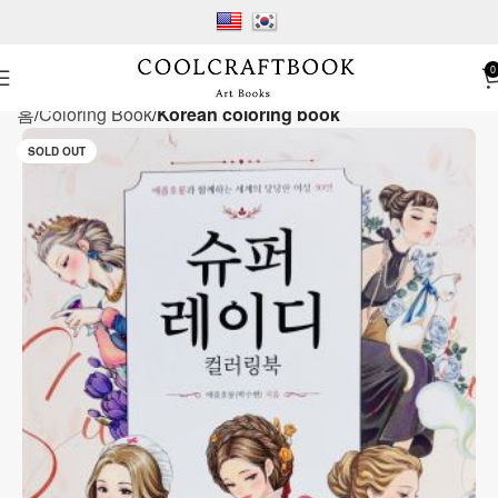
0
홈
Coloring Book
Korean coloring book
SOLD OUT