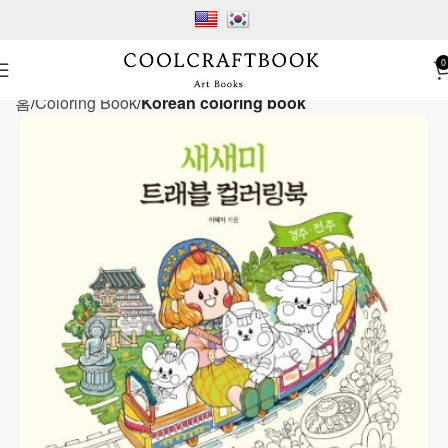
0
홈
Coloring Book
Korean coloring book