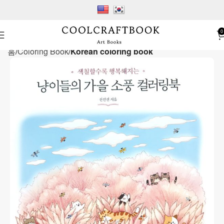
0
홈
Coloring Book
Korean coloring book