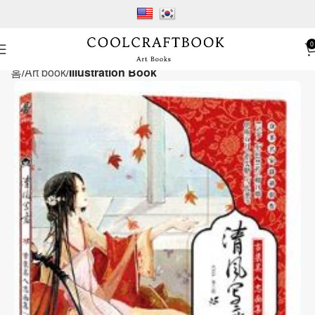
0
홈
Art book
Illustration Book