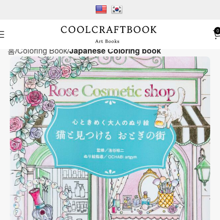
0
홈
Coloring Book
Japanese Coloring book