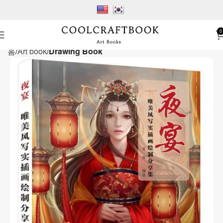
0
홈
Art book
Drawing Book