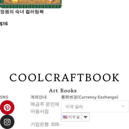
정원의 숙녀 컬러링북
$
16
장바구니
SNS
계좌안내
통화변경(Currency Exchange)
예금주 문인애
마음서점
미국 달러
기업은행 505-