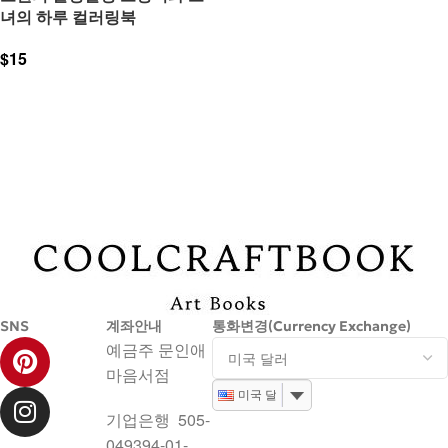
녀의 하루 컬러링북
$
15
장바구니
SNS
계좌안내
통화변경(Currency Exchange)
예금주 문인애
마음서점
미국 달러
기업은행 505-
049394-01-