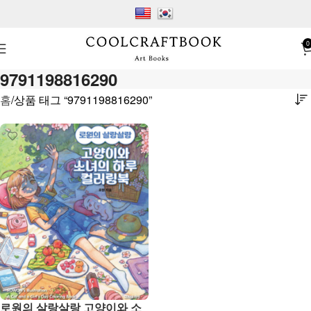
0
9791198816290
홈
상품 태그 “9791198816290”
로원의 살랑살랑 고양이와 소