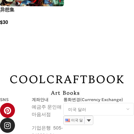
异想集
$
30
장바구니
SNS
계좌안내
통화변경(Currency Exchange)
예금주 문인애
마음서점
미국 달러
기업은행 505-