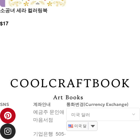
소공녀 세라 컬러링북
$
17
장바구니
SNS
계좌안내
통화변경(Currency Exchange)
예금주 문인애
마음서점
미국 달러
기업은행 505-